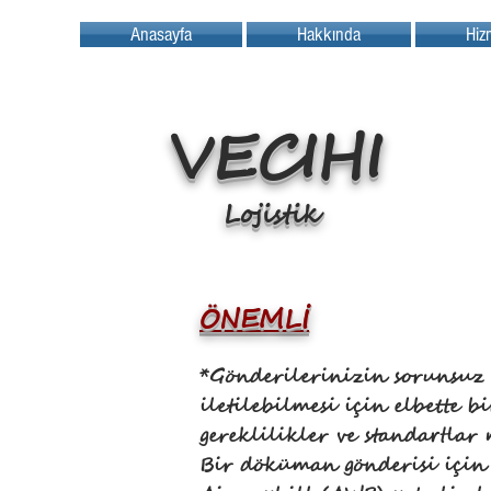
Anasayfa
Hakkında
Hiz
VECIHI
Lojistik
ÖNEMLİ
*Gönderilerinizin sorunsuz
iletilebilmesi için elbette b
gereklilikler ve standartlar 
Bir döküman gönderisi için 