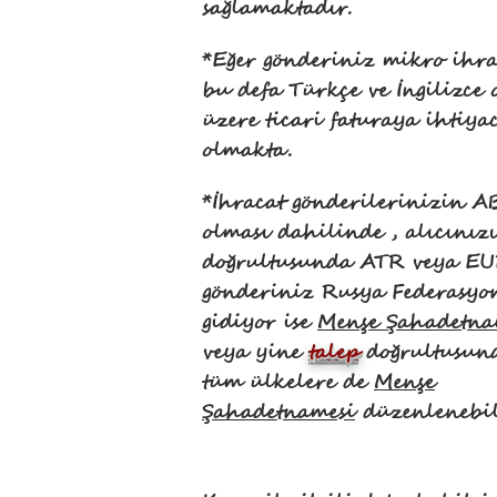
sağlamaktadır.
*Eğer gönderiniz mikro ihrac
bu defa Türkçe ve İngilizce
üzere ticari faturaya ihtiya
olmakta.
*İhracat gönderilerinizin A
olması dahilinde , alıcınızı
doğrultusunda ATR veya EU
gönderiniz Rusya Federasyo
gidiyor ise
Menşe Şahadetna
veya yine
talep
doğrultusun
tüm ülkelere de
Menşe
Şahadetnamesi
düzenlenebil