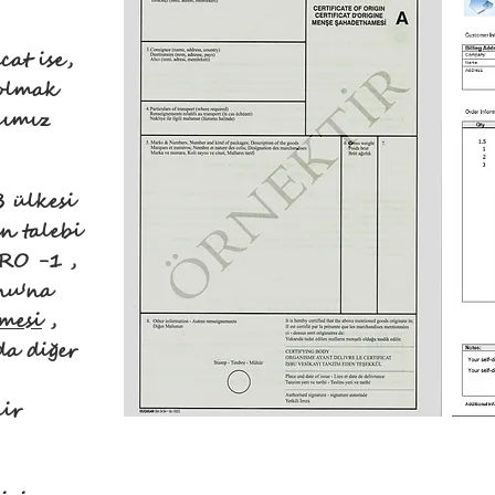
at ise,
 olmak
cımız
B ülkesi
n talebi
RO -1 ,
nu'na
mesi
,
da diğer
ir