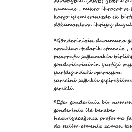
Airwaybill (AWB) yeterli ol
numune , mikro ihracat ve
kargo işlemlerinizde ek bir
dökümanlara ihtiyaç duyul
*Gönderinizin durumuna gö
evrakları tedarik etmeniz ,
tasarrufu sağlamakla birlik
gönderilerinizin yurtiçi vey
yurtdışındaki operasyon
sürecini sağlıklı geçirebilme
gerekli.
*Eğer gönderiniz bir numun
gönderiniz ile beraber
hazırlyacağınız proforma fa
da teslim etmeniz zaman ta