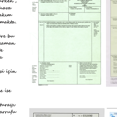
urken ,
 hava
takım
makta.
re bu
 zaman
te
a
si için
e ise
turayı
sarrufu