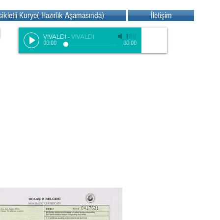
sikletli Kurye( Hazırlık Aşamasında)
İletişim
VIVALDI
-
VIVALDI
00:00
00:00